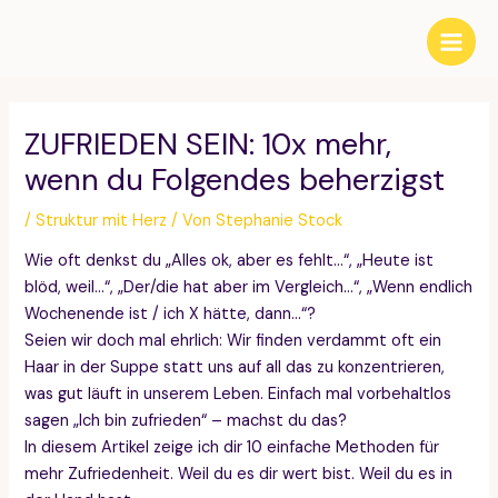
Zum
Inhalt
Main
springen
Men
ZUFRIEDEN SEIN: 10x mehr,
wenn du Folgendes beherzigst
/
Struktur mit Herz
/ Von
Stephanie Stock
Wie oft denkst du „Alles ok, aber es fehlt…“, „Heute ist
blöd, weil…“, „Der/die hat aber im Vergleich…“, „Wenn endlich
Wochenende ist / ich X hätte, dann…“?
Seien wir doch mal ehrlich: Wir finden verdammt oft ein
Haar in der Suppe statt uns auf all das zu konzentrieren,
was gut läuft in unserem Leben. Einfach mal vorbehaltlos
sagen „Ich bin zufrieden“ – machst du das?
In diesem Artikel zeige ich dir 10 einfache Methoden für
mehr Zufriedenheit. Weil du es dir wert bist. Weil du es in